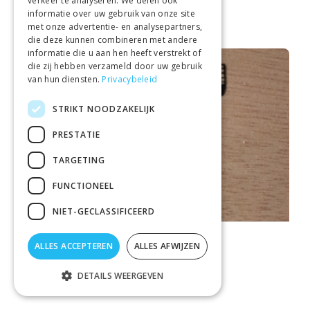
verkeer te analyseren. We delen ook
€ 5,00
informatie over uw gebruik van onze site
met onze advertentie- en analysepartners,
die deze kunnen combineren met andere
informatie die u aan hen heeft verstrekt of
die zij hebben verzameld door uw gebruik
van hun diensten.
Privacybeleid
STRIKT NOODZAKELIJK
PRESTATIE
TARGETING
FUNCTIONEEL
NIET-GECLASSIFICEERD
TUBELICIOUS
ALLES ACCEPTEREN
ALLES AFWIJZEN
WIL JIJ MIJN PETER ZIJN
€ 5,00
DETAILS WEERGEVEN