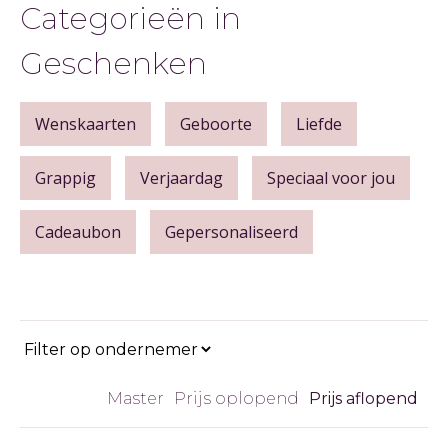
Categorieën in
Geschenken
Wenskaarten
Geboorte
Liefde
Grappig
Verjaardag
Speciaal voor jou
Cadeaubon
Gepersonaliseerd
Master
Prijs oplopend
Prijs aflopend