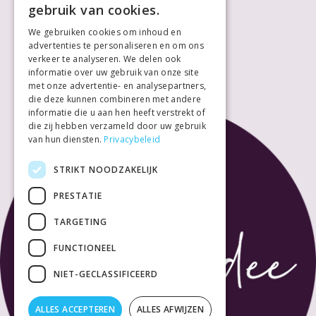
gebruik van cookies.
Vrijdag
10:00
18:00
We gebruiken cookies om inhoud en
Zaterdag
10:00
18:00
advertenties te personaliseren en om ons
Zondag
Gesloten
verkeer te analyseren. We delen ook
informatie over uw gebruik van onze site
met onze advertentie- en analysepartners,
die deze kunnen combineren met andere
informatie die u aan hen heeft verstrekt of
die zij hebben verzameld door uw gebruik
van hun diensten.
Privacybeleid
STRIKT NOODZAKELIJK
PRESTATIE
TARGETING
FUNCTIONEEL
NIET-GECLASSIFICEERD
ALLES ACCEPTEREN
ALLES AFWIJZEN