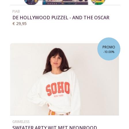
PIAB
DE HOLLYWOOD PUZZEL - AND THE OSCAR
GOES TO...
€ 29,95
PROMO
-10.00%
GRIMELESS
SWEATER ARTY WIT MET NEONROOD