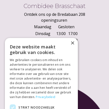
Combidee Brasschaat
Ontdek ons op de Bredabaan 208
openingsuren
Maandag
Gesloten
Dinsdag
13:00
17:00
Woensdag
10:00
18:00
×
Deze website maakt
Donderdag
10:00
18:00
gebruik van cookies.
Vrijdag
10:00
18:00
We gebruiken cookies om inhoud en
Zaterdag
10:00
18:00
advertenties te personaliseren en om ons
Zondag
Gesloten
verkeer te analyseren. We delen ook
informatie over uw gebruik van onze site
met onze advertentie- en analysepartners,
die deze kunnen combineren met andere
informatie die u aan hen heeft verstrekt of
die zij hebben verzameld door uw gebruik
van hun diensten.
Privacybeleid
STRIKT NOODZAKELIJK