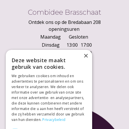
Combidee Brasschaat
Ontdek ons op de Bredabaan 208
openingsuren
Maandag
Gesloten
Dinsdag
13:00
17:00
Woensdag
10:00
18:00
×
Deze website maakt
Donderdag
10:00
18:00
gebruik van cookies.
Vrijdag
10:00
18:00
We gebruiken cookies om inhoud en
Zaterdag
10:00
18:00
advertenties te personaliseren en om ons
Zondag
Gesloten
verkeer te analyseren. We delen ook
informatie over uw gebruik van onze site
met onze advertentie- en analysepartners,
die deze kunnen combineren met andere
informatie die u aan hen heeft verstrekt of
die zij hebben verzameld door uw gebruik
van hun diensten.
Privacybeleid