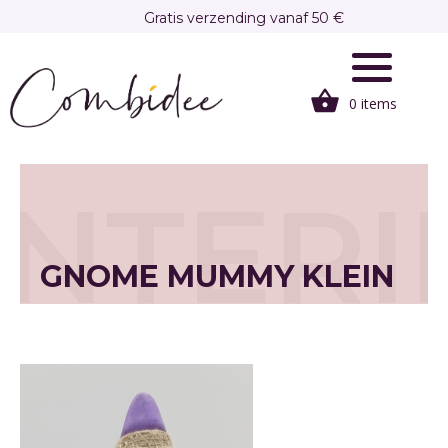
Overslaan
Gratis verzending vanaf 50 €
en
Gratis afhalen in onze winkel te Brasschaat
naar
de
0 items
inhoud
gaan
INTERI
GNOME MUMMY KLEIN