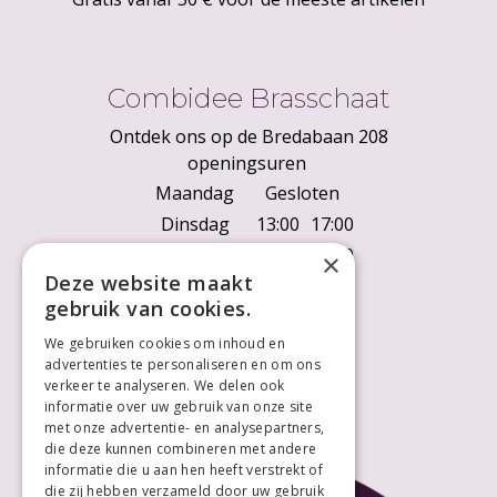
Combidee Brasschaat
Ontdek ons op de Bredabaan 208
openingsuren
Maandag
Gesloten
Dinsdag
13:00
17:00
Woensdag
10:00
18:00
×
Deze website maakt
Donderdag
10:00
18:00
gebruik van cookies.
Vrijdag
10:00
18:00
We gebruiken cookies om inhoud en
Zaterdag
10:00
18:00
advertenties te personaliseren en om ons
Zondag
Gesloten
verkeer te analyseren. We delen ook
informatie over uw gebruik van onze site
met onze advertentie- en analysepartners,
die deze kunnen combineren met andere
informatie die u aan hen heeft verstrekt of
die zij hebben verzameld door uw gebruik