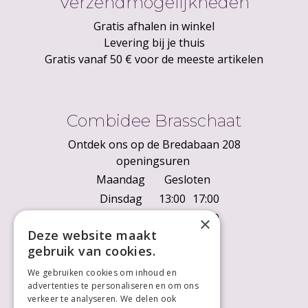
Verzendmogelijkheden
Gratis afhalen in winkel
Levering bij je thuis
Gratis vanaf 50 € voor de meeste artikelen
Combidee Brasschaat
Ontdek ons op de Bredabaan 208
openingsuren
Maandag
Gesloten
Dinsdag
13:00
17:00
Woensdag
10:00
18:00
×
Deze website maakt
Donderdag
10:00
18:00
gebruik van cookies.
Vrijdag
10:00
18:00
We gebruiken cookies om inhoud en
Zaterdag
10:00
18:00
advertenties te personaliseren en om ons
Zondag
Gesloten
verkeer te analyseren. We delen ook