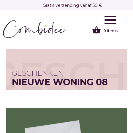
Overslaan
Gratis verzending vanaf 50 €
en
Gratis afhalen in onze winkel te Brasschaat
naar
de
0 items
inhoud
gaan
GESCH
GESCHENKEN
NIEUWE WONING 08
HAPPY HOME