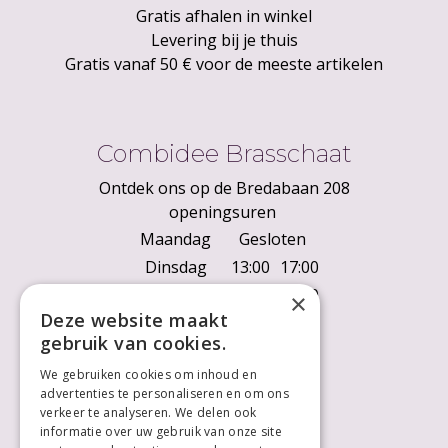
Gratis afhalen in winkel
Levering bij je thuis
Gratis vanaf 50 € voor de meeste artikelen
Combidee Brasschaat
Ontdek ons op de Bredabaan 208
openingsuren
Maandag
Gesloten
Dinsdag
13:00
17:00
Woensdag
10:00
18:00
×
Deze website maakt
Donderdag
10:00
18:00
gebruik van cookies.
Vrijdag
10:00
18:00
We gebruiken cookies om inhoud en
Zaterdag
10:00
18:00
advertenties te personaliseren en om ons
Zondag
Gesloten
verkeer te analyseren. We delen ook
informatie over uw gebruik van onze site