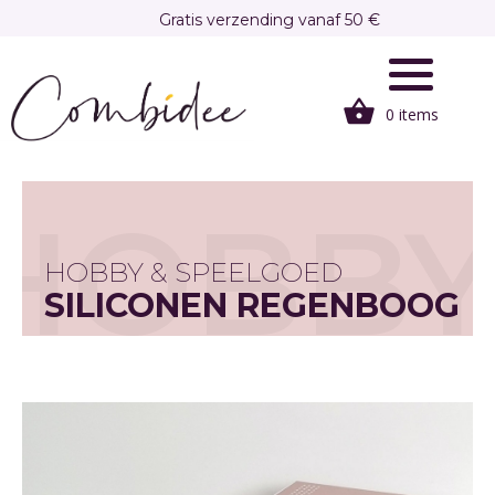
Overslaan
Gratis verzending vanaf 50 €
en
Gratis afhalen in onze winkel te Brasschaat
naar
de
0 items
inhoud
gaan
HOBB
HOBBY & SPEELGOED
SILICONEN REGENBOOG
7 STUKS