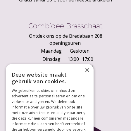
Combidee Brasschaat
Ontdek ons op de Bredabaan 208
openingsuren
Maandag
Gesloten
Dinsdag
13:00
17:00
Woensdag
10:00
18:00
×
Deze website maakt
Donderdag
10:00
18:00
gebruik van cookies.
Vrijdag
10:00
18:00
We gebruiken cookies om inhoud en
Zaterdag
10:00
18:00
advertenties te personaliseren en om ons
Zondag
Gesloten
verkeer te analyseren. We delen ook
informatie over uw gebruik van onze site
met onze advertentie- en analysepartners,
die deze kunnen combineren met andere
informatie die u aan hen heeft verstrekt of
die zij hebben verzameld door uw gebruik