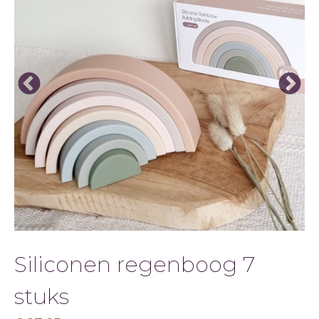
&
SPEEL
Siliconen regenboog 7
stuks