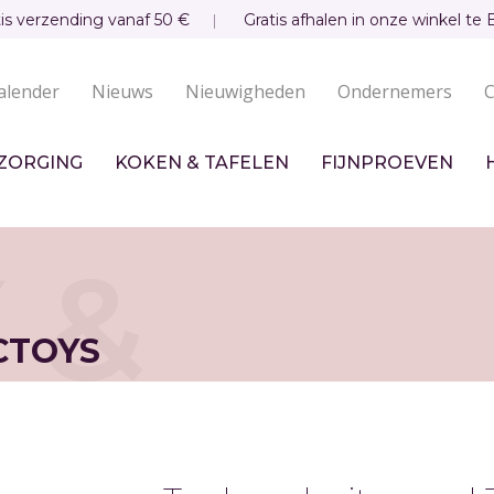
tis verzending vanaf 50 €
Gratis afhalen in onze winkel te 
alender
Nieuws
Nieuwigheden
Ondernemers
C
undaire
igatie
ZORGING
KOKEN & TAFELEN
FIJNPROEVEN
 &
CTOYS