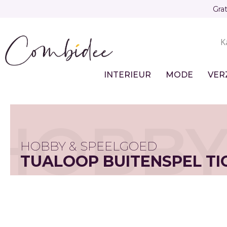
Overslaan
Gra
en
naar
K
de
Sec
inhoud
gaan
nav
INTERIEUR
MODE
VER
Main
navigation
HOBBY
HOBBY & SPEELGOED
TUALOOP BUITENSPEL TI