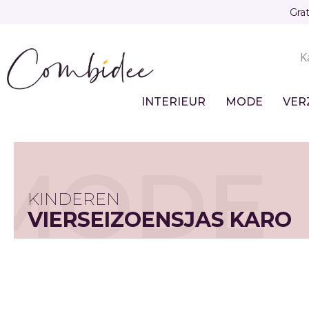
Overslaan
Gra
en
naar
K
de
Sec
inhoud
gaan
nav
INTERIEUR
MODE
VER
Main
navigation
MODE
KINDEREN
VIERSEIZOENSJAS KARO