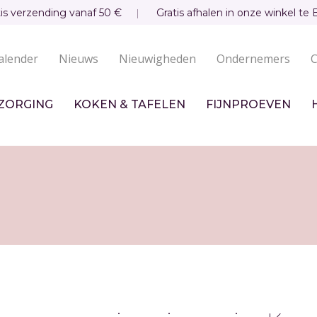
tis verzending vanaf 50 €
Gratis afhalen in onze winkel te 
alender
Nieuws
Nieuwigheden
Ondernemers
C
undaire
igatie
ZORGING
KOKEN & TAFELEN
FIJNPROEVEN