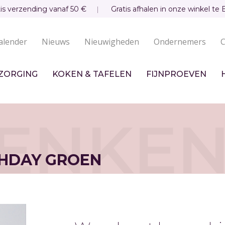
tis verzending vanaf 50 €
Gratis afhalen in onze winkel te 
alender
Nieuws
Nieuwigheden
Ondernemers
C
undaire
igatie
ZORGING
KOKEN & TAFELEN
FIJNPROEVEN
ENKE
HDAY GROEN