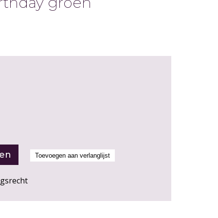
rthday groen
ngsrecht