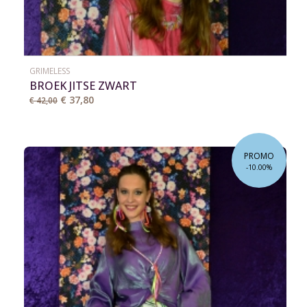
GRIMELESS
BROEK JITSE ZWART
€ 37,80
€ 42,00
PROMO
-10.00%