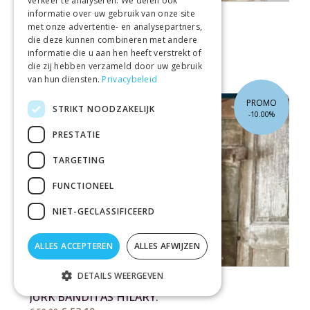
verkeer te analyseren. We delen ook
informatie over uw gebruik van onze site
FLOWERED BY VANESSA
met onze advertentie- en analysepartners,
PADDESTOEL PORSELEIN HERFST
die deze kunnen combineren met andere
€ 26,36
€ 32,95
informatie die u aan hen heeft verstrekt of
die zij hebben verzameld door uw gebruik
van hun diensten.
Privacybeleid
PROMO
STRIKT NOODZAKELIJK
-10.00%
PRESTATIE
TARGETING
FUNCTIONEEL
NIET-GECLASSIFICEERD
ALLES ACCEPTEREN
ALLES AFWIJZEN
DETAILS WEERGEVEN
GRIMELESS
JURK BANDITAS HILARY.