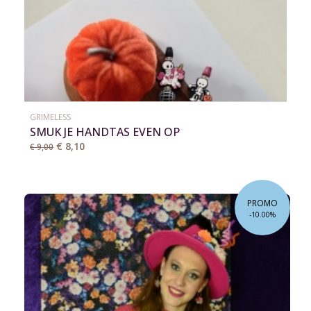
GRIMELESS
SMUK JE HANDTAS EVEN OP
€ 8,10
€ 9,00
PROMO
-10.00%