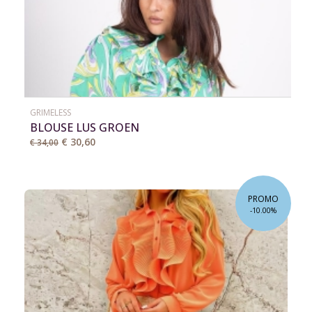
GRIMELESS
BLOUSE LUS GROEN
€ 30,60
€ 34,00
PROMO
-10.00%