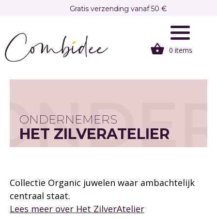
Overslaan
Gratis verzending vanaf 50 €
en
Gratis afhalen in onze winkel te Brasschaat
naar
de
0 items
inhoud
gaan
ONDE
ONDERNEMERS
HET ZILVERATELIER
Collectie Organic juwelen waar ambachtelijk
centraal staat.
Lees meer over
Het ZilverAtelier