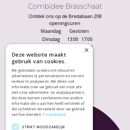
Combidee Brasschaat
Ontdek ons op de Bredabaan 208
openingsuren
Maandag
Gesloten
Dinsdag
13:00
17:00
Woensdag
10:00
18:00
×
Deze website maakt
Donderdag
10:00
18:00
gebruik van cookies.
Vrijdag
10:00
18:00
We gebruiken cookies om inhoud en
Zaterdag
10:00
18:00
advertenties te personaliseren en om ons
Zondag
Gesloten
verkeer te analyseren. We delen ook
informatie over uw gebruik van onze site
met onze advertentie- en analysepartners,
die deze kunnen combineren met andere
informatie die u aan hen heeft verstrekt of
die zij hebben verzameld door uw gebruik
van hun diensten.
Privacybeleid
STRIKT NOODZAKELIJK