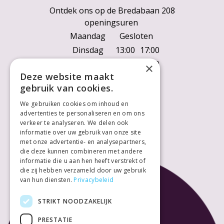
Ontdek ons op de Bredabaan 208
openingsuren
Maandag
Gesloten
Dinsdag
13:00
17:00
Woensdag
10:00
18:00
×
Deze website maakt
Donderdag
10:00
18:00
gebruik van cookies.
Vrijdag
10:00
18:00
We gebruiken cookies om inhoud en
Zaterdag
10:00
18:00
advertenties te personaliseren en om ons
Zondag
Gesloten
verkeer te analyseren. We delen ook
informatie over uw gebruik van onze site
met onze advertentie- en analysepartners,
die deze kunnen combineren met andere
informatie die u aan hen heeft verstrekt of
die zij hebben verzameld door uw gebruik
van hun diensten.
Privacybeleid
STRIKT NOODZAKELIJK
PRESTATIE