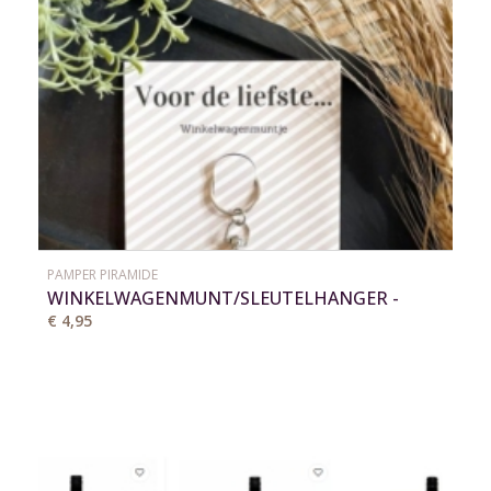
PAMPER PIRAMIDE
WINKELWAGENMUNT/SLEUTELHANGER -
LIEFSTE PAPA/MAMA
€ 4,95