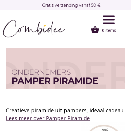
Overslaan
Gratis verzending vanaf 50 €
en
Gratis afhalen in onze winkel te Brasschaat
naar
de
0 items
inhoud
gaan
ONDE
ONDERNEMERS
PAMPER PIRAMIDE
Creatieve piramide uit pampers, ideaal cadeau.
Lees meer over
Pamper Piramide