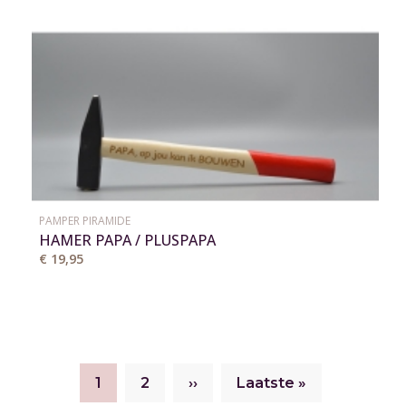
PAMPER PIRAMIDE
HAMER PAPA / PLUSPAPA
€ 19,95
Huidige
Page
Volgende
Laatste
1
2
››
Laatste »
Paginatie
pagina
pagina
pagina