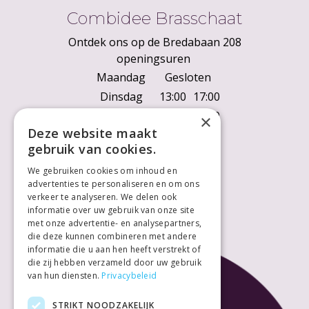
Combidee Brasschaat
Ontdek ons op de Bredabaan 208
openingsuren
Maandag
Gesloten
Dinsdag
13:00
17:00
Woensdag
10:00
18:00
×
Deze website maakt
Donderdag
10:00
18:00
gebruik van cookies.
Vrijdag
10:00
18:00
We gebruiken cookies om inhoud en
Zaterdag
10:00
18:00
advertenties te personaliseren en om ons
Zondag
Gesloten
verkeer te analyseren. We delen ook
informatie over uw gebruik van onze site
met onze advertentie- en analysepartners,
die deze kunnen combineren met andere
informatie die u aan hen heeft verstrekt of
die zij hebben verzameld door uw gebruik
van hun diensten.
Privacybeleid
STRIKT NOODZAKELIJK