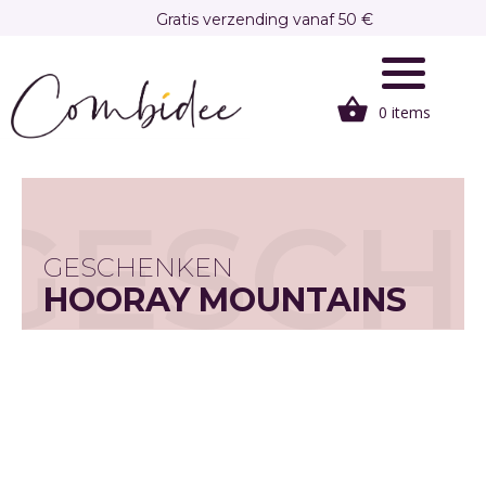
Overslaan
Gratis verzending vanaf 50 €
en
Gratis afhalen in onze winkel te Brasschaat
naar
de
0 items
inhoud
gaan
GESCH
GESCHENKEN
HOORAY MOUNTAINS