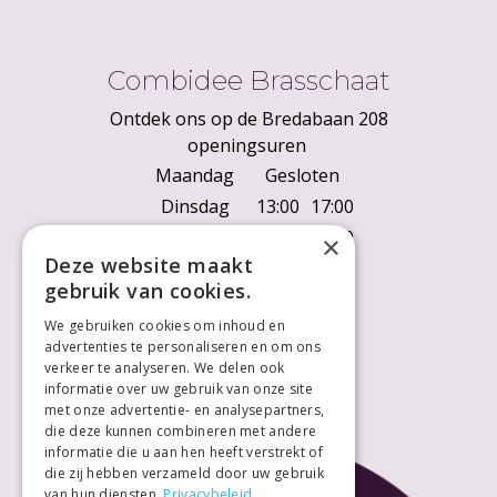
Combidee Brasschaat
Ontdek ons op de Bredabaan 208
openingsuren
Maandag
Gesloten
Dinsdag
13:00
17:00
Woensdag
10:00
18:00
×
Deze website maakt
Donderdag
10:00
18:00
gebruik van cookies.
Vrijdag
10:00
18:00
We gebruiken cookies om inhoud en
Zaterdag
10:00
18:00
advertenties te personaliseren en om ons
Zondag
Gesloten
verkeer te analyseren. We delen ook
informatie over uw gebruik van onze site
met onze advertentie- en analysepartners,
die deze kunnen combineren met andere
informatie die u aan hen heeft verstrekt of
die zij hebben verzameld door uw gebruik
van hun diensten.
Privacybeleid