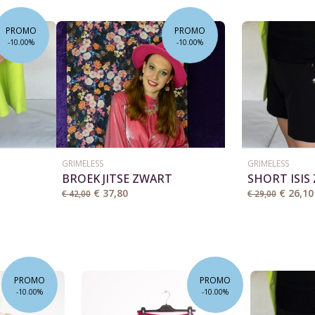
PROMO
PROMO
-10.00%
-10.00%
GRIMELESS
GRIMELESS
BROEK JITSE ZWART
SHORT ISIS
€ 37,80
€ 26,10
€ 42,00
€ 29,00
PROMO
PROMO
-10.00%
-10.00%