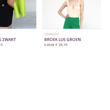
GRIMELESS
IS ZWART
BROEK LUS GROEN
10
€ 26,10
€ 29,00