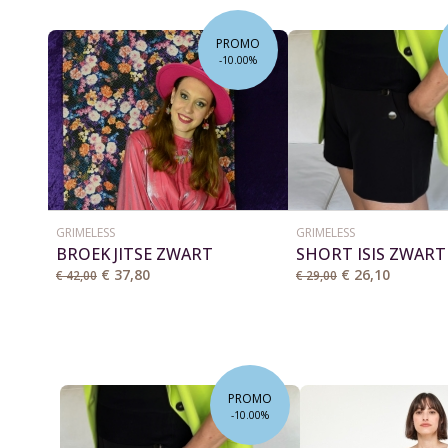
PROMO
-10.00%
GRIMELESS
GRIMELESS
BROEK JITSE ZWART
SHORT ISIS ZWART
€ 37,80
€ 26,10
€ 42,00
€ 29,00
PROMO
-10.00%