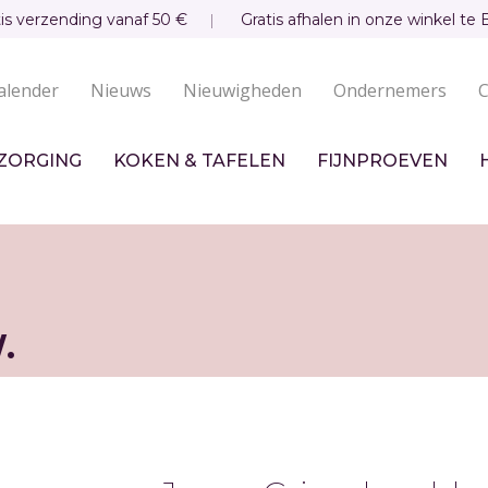
tis verzending vanaf 50 €
Gratis afhalen in onze winkel te 
alender
Nieuws
Nieuwigheden
Ondernemers
C
undaire
igatie
ZORGING
KOKEN & TAFELEN
FIJNPROEVEN
.