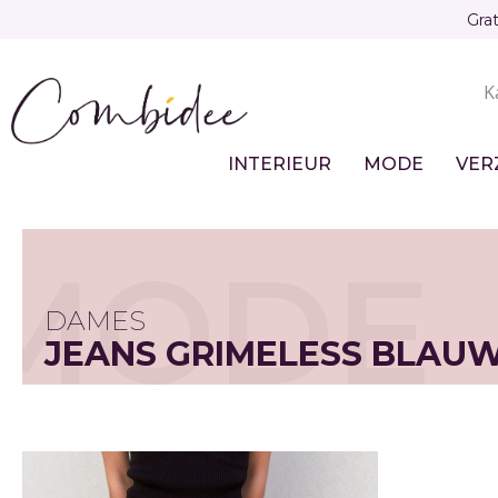
Overslaan
Gra
en
naar
K
de
Sec
inhoud
gaan
nav
INTERIEUR
MODE
VER
Main
navigation
MODE
DAMES
JEANS GRIMELESS BLAUW