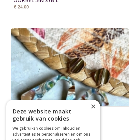
OORBELLEN SYBIL
€ 24,00
×
Deze website maakt
ILSE.POELS@HOTMAIL.COM
gebruik van cookies.
OORBELLEN SINDRA
€ 24,00
We gebruiken cookies om inhoud en
advertenties te personaliseren en om ons