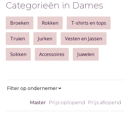
Categorieën in Dames
Broeken
Rokken
T-shirts en tops
Truien
Jurken
Vesten en Jassen
Sokken
Accessoires
Juwelen
Master
Prijs oplopend
Prijs aflopend