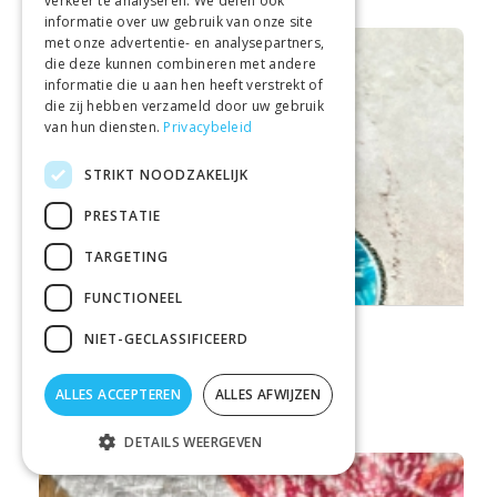
verkeer te analyseren. We delen ook
informatie over uw gebruik van onze site
met onze advertentie- en analysepartners,
die deze kunnen combineren met andere
informatie die u aan hen heeft verstrekt of
die zij hebben verzameld door uw gebruik
van hun diensten.
Privacybeleid
STRIKT NOODZAKELIJK
PRESTATIE
TARGETING
FUNCTIONEEL
ILSE.POELS@HOTMAIL.COM
NIET-GECLASSIFICEERD
OORBELLEN RIANNE ZILVER
€ 24,00
ALLES ACCEPTEREN
ALLES AFWIJZEN
DETAILS WEERGEVEN