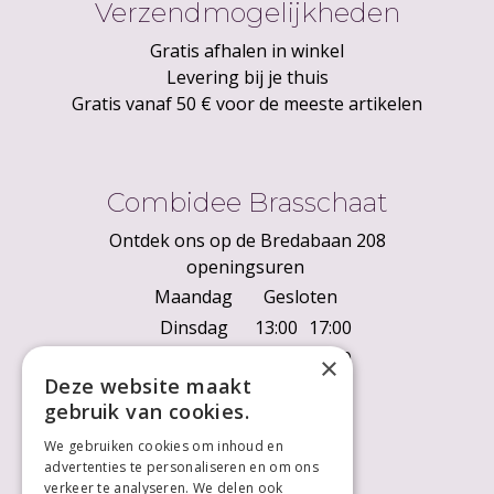
Verzendmogelijkheden
Gratis afhalen in winkel
Levering bij je thuis
Gratis vanaf 50 € voor de meeste artikelen
Combidee Brasschaat
Ontdek ons op de Bredabaan 208
openingsuren
Maandag
Gesloten
Dinsdag
13:00
17:00
Woensdag
10:00
18:00
×
Deze website maakt
Donderdag
10:00
18:00
gebruik van cookies.
Vrijdag
10:00
18:00
We gebruiken cookies om inhoud en
Zaterdag
10:00
18:00
advertenties te personaliseren en om ons
Zondag
Gesloten
verkeer te analyseren. We delen ook