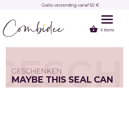
Overslaan
Gratis verzending vanaf 50 €
en
Gratis afhalen in onze winkel te Brasschaat
naar
de
0 items
inhoud
gaan
GESCH
GESCHENKEN
MAYBE THIS SEAL CAN
CHEER YOU UP