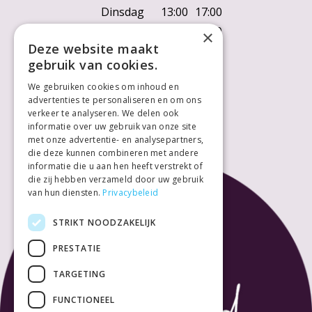
Dinsdag
13:00
17:00
Woensdag
10:00
18:00
×
Deze website maakt
Donderdag
10:00
18:00
gebruik van cookies.
Vrijdag
10:00
18:00
We gebruiken cookies om inhoud en
Zaterdag
10:00
18:00
advertenties te personaliseren en om ons
Zondag
Gesloten
verkeer te analyseren. We delen ook
informatie over uw gebruik van onze site
met onze advertentie- en analysepartners,
die deze kunnen combineren met andere
informatie die u aan hen heeft verstrekt of
die zij hebben verzameld door uw gebruik
van hun diensten.
Privacybeleid
STRIKT NOODZAKELIJK
PRESTATIE
TARGETING
FUNCTIONEEL