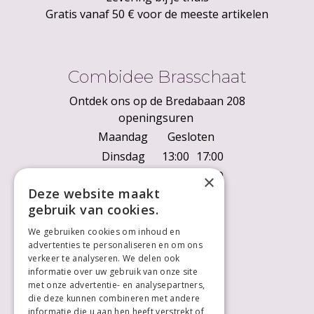
Gratis vanaf 50 € voor de meeste artikelen
Combidee Brasschaat
Ontdek ons op de Bredabaan 208
openingsuren
Maandag
Gesloten
Dinsdag
13:00
17:00
Woensdag
10:00
18:00
×
Deze website maakt
Donderdag
10:00
18:00
gebruik van cookies.
Vrijdag
10:00
18:00
We gebruiken cookies om inhoud en
Zaterdag
10:00
18:00
advertenties te personaliseren en om ons
Zondag
Gesloten
verkeer te analyseren. We delen ook
informatie over uw gebruik van onze site
met onze advertentie- en analysepartners,
die deze kunnen combineren met andere
informatie die u aan hen heeft verstrekt of