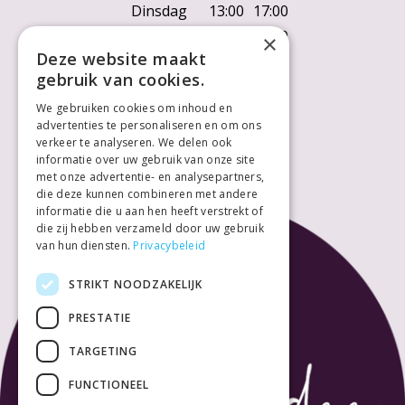
Dinsdag
13:00
17:00
Woensdag
10:00
18:00
×
Deze website maakt
Donderdag
10:00
18:00
gebruik van cookies.
Vrijdag
10:00
18:00
We gebruiken cookies om inhoud en
Zaterdag
10:00
18:00
advertenties te personaliseren en om ons
Zondag
Gesloten
verkeer te analyseren. We delen ook
informatie over uw gebruik van onze site
met onze advertentie- en analysepartners,
die deze kunnen combineren met andere
informatie die u aan hen heeft verstrekt of
die zij hebben verzameld door uw gebruik
van hun diensten.
Privacybeleid
STRIKT NOODZAKELIJK
PRESTATIE
TARGETING
FUNCTIONEEL