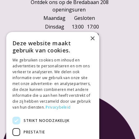
Ontdek ons op de Bredabaan 208
openingsuren
Maandag
Gesloten
Dinsdag
13:00
17:00
Woensdag
10:00
18:00
×
Deze website maakt
Donderdag
10:00
18:00
gebruik van cookies.
Vrijdag
10:00
18:00
We gebruiken cookies om inhoud en
Zaterdag
10:00
18:00
advertenties te personaliseren en om ons
Zondag
Gesloten
verkeer te analyseren. We delen ook
informatie over uw gebruik van onze site
met onze advertentie- en analysepartners,
die deze kunnen combineren met andere
informatie die u aan hen heeft verstrekt of
die zij hebben verzameld door uw gebruik
van hun diensten.
Privacybeleid
STRIKT NOODZAKELIJK
PRESTATIE