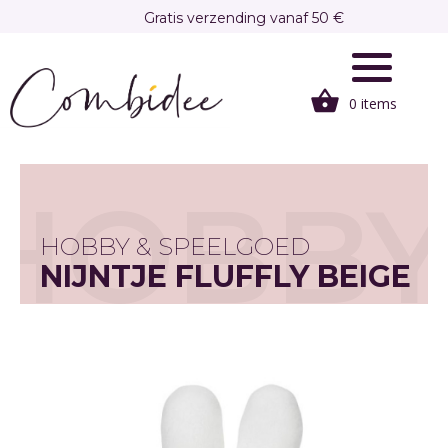
Overslaan
Gratis verzending vanaf 50 €
en
Gratis afhalen in onze winkel te Brasschaat
naar
de
0 items
inhoud
gaan
HOBB
HOBBY & SPEELGOED
NIJNTJE FLUFFLY BEIGE
ASSORTIMENT