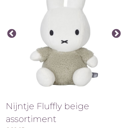
&
SPEEL
Nijntje Fluffly beige
assortiment