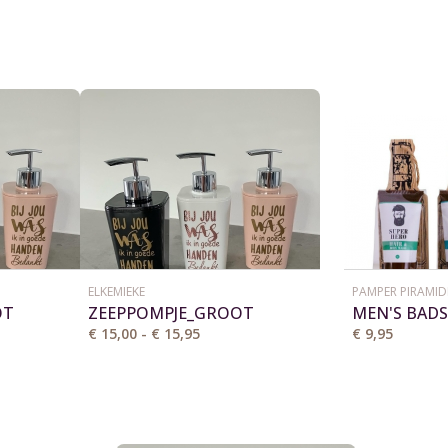
ELKEMIEKE
PAMPER PIRAMID
OT
ZEEPPOMPJE_GROOT
MEN'S BADS
WASH / HO
€ 15,00 - € 15,95
€ 9,95