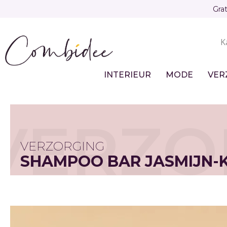
Overslaan
Gra
en
naar
K
de
Sec
inhoud
gaan
nav
INTERIEUR
MODE
VER
Main
navigation
VERZO
VERZORGING
SHAMPOO BAR JASMIJN-