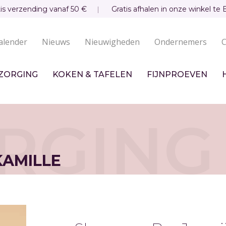
tis verzending vanaf 50 €
Gratis afhalen in onze winkel te 
alender
Nieuws
Nieuwigheden
Ondernemers
C
undaire
igatie
ZORGING
KOKEN & TAFELEN
FIJNPROEVEN
RGING
KAMILLE