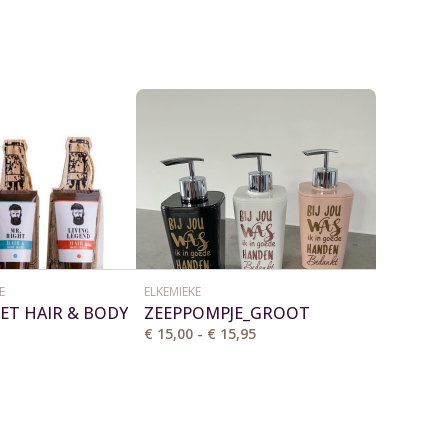
E
ELKEMIEKE
ET HAIR & BODY
ZEEPPOMPJE_GROOT
UTEN OPENER
€ 15,00 - € 15,95