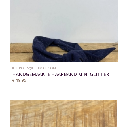
ILSE.POELS@HOTMAIL.COM
HANDGEMAAKTE HAARBAND MINI GLITTER
DONKERBLAUW
€ 19,95