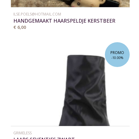
ILSE.POELS@HOTMAIL.COM
HANDGEMAAKT HAARSPELDJE KERSTBEER
€ 6,00
PROMO
-10.00%
GRIMELESS