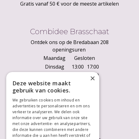
Gratis vanaf 50 € voor de meeste artikelen
Combidee Brasschaat
Ontdek ons op de Bredabaan 208
openingsuren
Maandag
Gesloten
Dinsdag
13:00
17:00
Woensdag
10:00
18:00
×
Deze website maakt
Donderdag
10:00
18:00
gebruik van cookies.
Vrijdag
10:00
18:00
We gebruiken cookies om inhoud en
Zaterdag
10:00
18:00
advertenties te personaliseren en om ons
Zondag
Gesloten
verkeer te analyseren. We delen ook
informatie over uw gebruik van onze site
met onze advertentie- en analysepartners,
die deze kunnen combineren met andere
informatie die u aan hen heeft verstrekt of