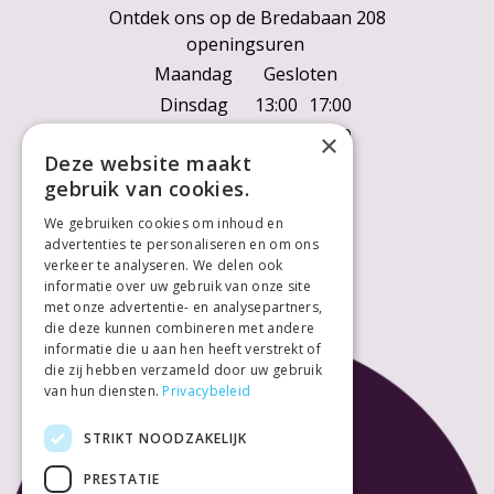
Ontdek ons op de Bredabaan 208
openingsuren
Maandag
Gesloten
Dinsdag
13:00
17:00
Woensdag
10:00
18:00
×
Deze website maakt
Donderdag
10:00
18:00
gebruik van cookies.
Vrijdag
10:00
18:00
We gebruiken cookies om inhoud en
Zaterdag
10:00
18:00
advertenties te personaliseren en om ons
Zondag
Gesloten
verkeer te analyseren. We delen ook
informatie over uw gebruik van onze site
met onze advertentie- en analysepartners,
die deze kunnen combineren met andere
informatie die u aan hen heeft verstrekt of
die zij hebben verzameld door uw gebruik
van hun diensten.
Privacybeleid
STRIKT NOODZAKELIJK
PRESTATIE