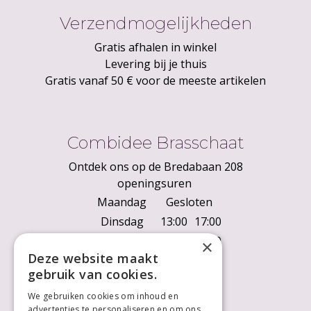
Verzendmogelijkheden
Gratis afhalen in winkel
Levering bij je thuis
Gratis vanaf 50 € voor de meeste artikelen
Combidee Brasschaat
Ontdek ons op de Bredabaan 208
openingsuren
Maandag
Gesloten
Dinsdag
13:00
17:00
Woensdag
10:00
18:00
×
Deze website maakt
Donderdag
10:00
18:00
gebruik van cookies.
Vrijdag
10:00
18:00
We gebruiken cookies om inhoud en
Zaterdag
10:00
18:00
advertenties te personaliseren en om ons