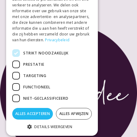
Zondag
Gesloten
verkeer te analyseren. We delen ook
informatie over uw gebruik van onze site
met onze advertentie- en analysepartners,
die deze kunnen combineren met andere
informatie die u aan hen heeft verstrekt of
die zij hebben verzameld door uw gebruik
van hun diensten.
Privacybeleid
STRIKT NOODZAKELIJK
PRESTATIE
TARGETING
FUNCTIONEEL
NIET-GECLASSIFICEERD
ALLES ACCEPTEREN
ALLES AFWIJZEN
DETAILS WEERGEVEN