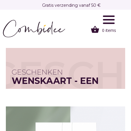
Overslaan
Gratis verzending vanaf 50 €
en
Gratis afhalen in onze winkel te Brasschaat
naar
de
0 items
inhoud
gaan
GESCH
GESCHENKEN
WENSKAART - EEN
NIEUWE (T)HUIS