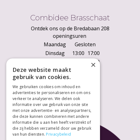
Combidee Brasschaat
Ontdek ons op de Bredabaan 208
openingsuren
Maandag
Gesloten
Dinsdag
13:00
17:00
Woensdag
10:00
18:00
×
Deze website maakt
Donderdag
10:00
18:00
gebruik van cookies.
Vrijdag
10:00
18:00
We gebruiken cookies om inhoud en
Zaterdag
10:00
18:00
advertenties te personaliseren en om ons
Zondag
Gesloten
verkeer te analyseren. We delen ook
informatie over uw gebruik van onze site
met onze advertentie- en analysepartners,
die deze kunnen combineren met andere
informatie die u aan hen heeft verstrekt of
die zij hebben verzameld door uw gebruik
van hun diensten.
Privacybeleid