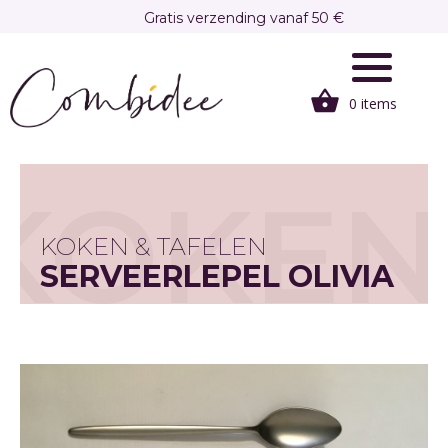
Overslaan
Gratis verzending vanaf 50 €
en
Gratis afhalen in onze winkel te Brasschaat
naar
de
0 items
inhoud
gaan
KOKEN
KOKEN & TAFELEN
SERVEERLEPEL OLIVIA
CONTRASTO