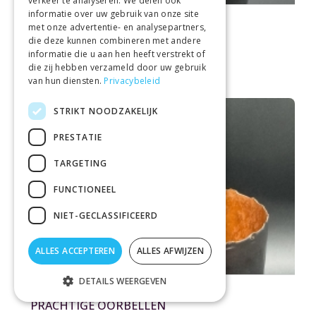
verkeer te analyseren. We delen ook
informatie over uw gebruik van onze site
KRISTEL CONINCX
met onze advertentie- en analysepartners,
MOOIE OORBELLEN
die deze kunnen combineren met andere
€ 75,00
informatie die u aan hen heeft verstrekt of
die zij hebben verzameld door uw gebruik
van hun diensten.
Privacybeleid
STRIKT NOODZAKELIJK
PRESTATIE
TARGETING
FUNCTIONEEL
NIET-GECLASSIFICEERD
ALLES ACCEPTEREN
ALLES AFWIJZEN
DETAILS WEERGEVEN
KRISTEL CONINCX
PRACHTIGE OORBELLEN