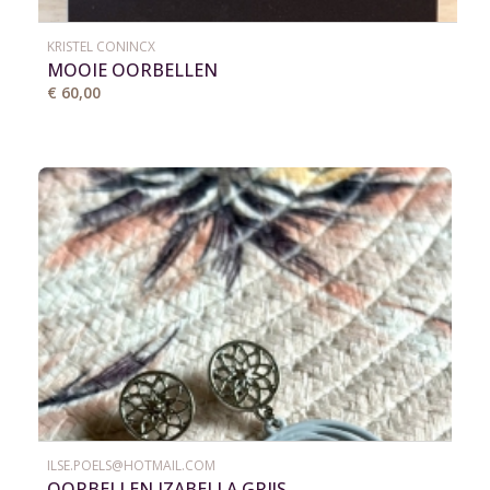
KRISTEL CONINCX
MOOIE OORBELLEN
€ 60,00
ILSE.POELS@HOTMAIL.COM
OORBELLEN IZABELLA GRIJS